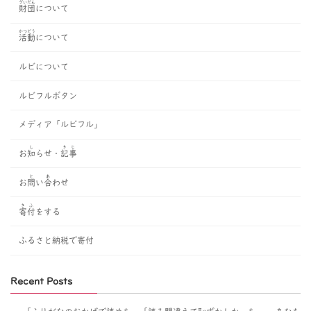
ざいだん
財団
について
かつどう
活動
について
ルビについて
ルビフルボタン
メディア「ルビフル」
し
きじ
お
知
らせ・
記事
と
あ
お
問
い
合
わせ
きふ
寄付
をする
ふるさと納税で寄付
Recent Posts