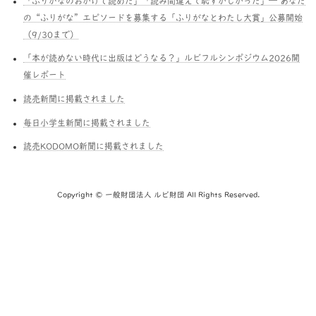
「ふりがなのおかげで読めた」「読み間違えて恥ずかしかった」― あなた
の“ふりがな”エピソードを募集する「ふりがなとわたし大賞」公募開始
（9/30まで）
「本が読めない時代に出版はどうなる？」ルビフルシンポジウム2026開
催レポート
読売新聞に掲載されました
毎日小学生新聞に掲載されました
読売KODOMO新聞に掲載されました
Copyright © 一般財団法人 ルビ財団 All Rights Reserved.